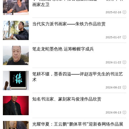
画家左卫
2025-02-16
当代实力派书画家——朱铁力作品欣赏
2025-01-07
笔走龙蛇墨色艳 运筹帷幄字成兵
2024-11-22
笔耕不辍，墨香四溢——评赵连甲先生的书法艺
术
2024-08-22
知名书法家、篆刻家马俊潼作品欣赏
2024-06-13
光耀华夏：王云鹏“鹏体草书”迎新春网络作品展