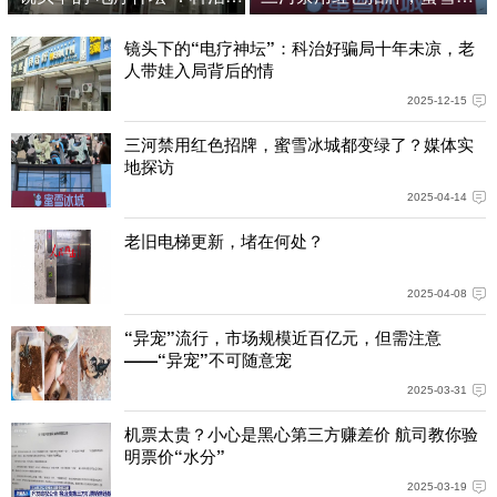
镜头下的“电疗神坛”：科治好骗局十年未凉，老
人带娃入局背后的情
2025-12-15
三河禁用红色招牌，蜜雪冰城都变绿了？媒体实
地探访
2025-04-14
老旧电梯更新，堵在何处？
2025-04-08
“异宠”流行，市场规模近百亿元，但需注意
——“异宠”不可随意宠
2025-03-31
机票太贵？小心是黑心第三方赚差价 航司教你验
明票价“水分”
2025-03-19