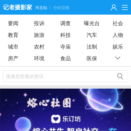
记者摄影家
河北站
分站切换
要闻
投诉
调查
曝光台
个
社会
教育
旅游
科技
汽车
人物
人
城市
农村
寺庙
法制
娱乐
中
房产
环境
食品
医保
心