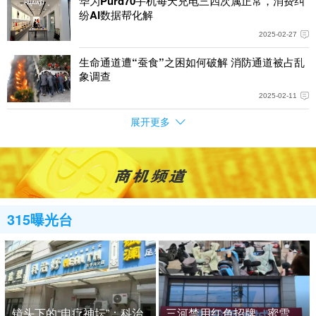
华为Purd70手机每天充电三四次属正常，消费纠
纷AI数据帮化解
2025-02-27
生命通道遭“蚕食”之困如何破解 消防通道被占乱
象调查
2025-02-11
展开更多
315曝光台
镜头下的“电疗神坛”：科治好骗局十年未凉，老人带娃入局背
三河禁用红色招牌，蜜雪冰城