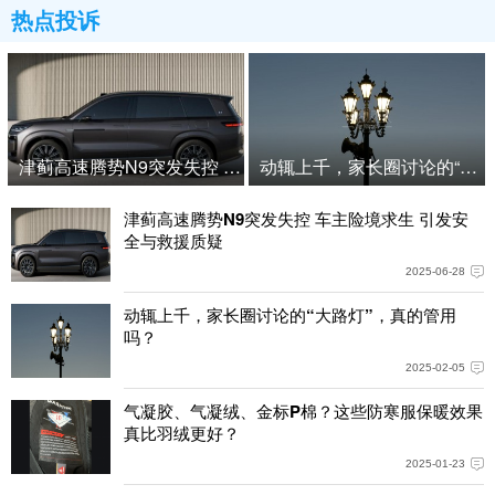
热点投诉
动辄上千，家长圈讨论的“大路
津蓟高速腾势N9突发失控 车主险境求生 引发安全与救援质疑
津蓟高速腾势N9突发失控 车主险境求生 引发安
全与救援质疑
2025-06-28
动辄上千，家长圈讨论的“大路灯”，真的管用
吗？
2025-02-05
气凝胶、气凝绒、金标P棉？这些防寒服保暖效果
真比羽绒更好？
2025-01-23