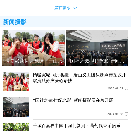
展开更多
新闻摄影
情暖宽城 同舟驰援｜唐山义工团队赴承德宽城开展抗洪救灾
“国社之镜·世纪光影”新闻摄
情暖宽城 同舟驰援｜唐山义工团队赴承德宽城开
展抗洪救灾爱心帮扶
2026-08-03
“国社之镜·世纪光影”新闻摄影展在京开展
2024-09-28
千城百县看中国｜河北新河：葡萄飘香采摘乐