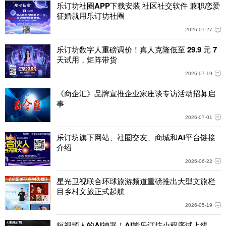
乐订坊社圈APP下载安装 社区社交软件 兼职恋爱
征婚就用乐订坊社圈
2026-07-27
乐订坊数字人重磅调价！真人克隆低至 29.9 元 7
天试用，矩阵带货
2026-07-19
《商企汇》品牌宣推企业家座谈专访活动招募启
事
2026-07-01
乐订坊旗下网站、社圈交友、商城和AI平台链接
介绍
2026-06-22
星光卫视联合环球旅游频道重磅推出大型文旅栏
目乡村文旅正式起航
2026-05-19
短视频人的AI神器！AI能乐订坊小程序试上线