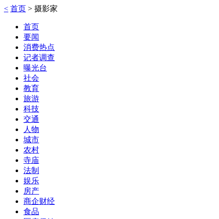
<
首页
>
摄影家
首页
要闻
消费热点
记者调查
曝光台
社会
教育
旅游
科技
交通
人物
城市
农村
寺庙
法制
娱乐
房产
商企财经
食品