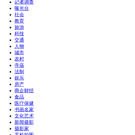
记者调查
曝光台
社会
教育
旅游
科技
交通
人物
城市
农村
寺庙
法制
娱乐
房产
商企财经
食品
医疗保健
书画名家
文化艺术
新闻摄影
摄影家
手机拍图