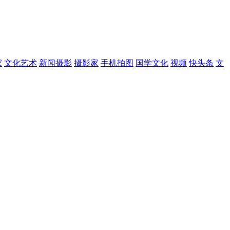
家
文化艺术
新闻摄影
摄影家
手机拍图
国学文化
视频
快头条
文