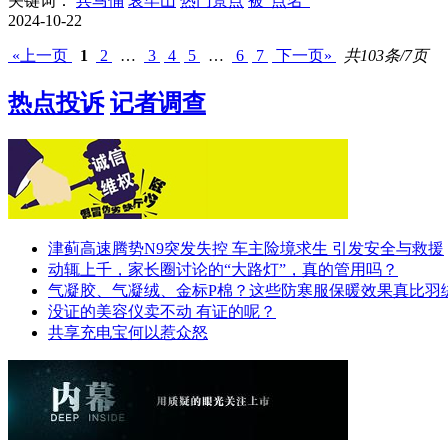
关键词：
兵马俑
哀牢山
热门景点
被“点名”
2024-10-22
«上一页
1
2
…
3
4
5
…
6
7
下一页»
共103条/7页
热点投诉
记者调查
津蓟高速腾势N9突发失控 车主险境求生 引发安全与救援
动辄上千，家长圈讨论的“大路灯”，真的管用吗？
气凝胶、气凝绒、金标P棉？这些防寒服保暖效果真比羽
没证的美容仪卖不动 有证的呢？
共享充电宝何以惹众怒