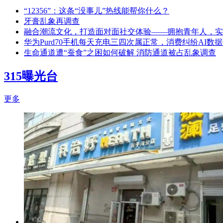
“12356”：这条“没事儿”热线能帮你什么？
牙膏乱象再调查
融合潮流文化，打造面对面社交体验——拥抱青年人，实
华为Purd70手机每天充电三四次属正常，消费纠纷AI数
生命通道遭“蚕食”之困如何破解 消防通道被占乱象调查
315曝光台
更多