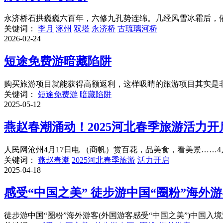
永济桥石拱巍巍六百年，六修九孔势连绵。几经风雪冰霜后，依
关键词：
李月
涿州
双塔
永济桥
古琉璃河桥
2026-02-24
短途免费游暗藏陷阱
购买旅游项目就能获得高额返利，这样吸睛的旅游项目其实是非
关键词：
短途免费游
暗藏陷阱
2025-05-12
燕赵春潮涌动！2025河北春季旅游活力开
人民网沧州4月17日电 （商帆）赏百花，品美食，看美景……4
关键词：
燕赵春潮
2025河北春季旅游
活力开启
2025-04-18
感受“中国之美” 徒步游中国“圈粉”海外
徒步游中国“圈粉”海外游客(外国游客感受“中国之美”)中国