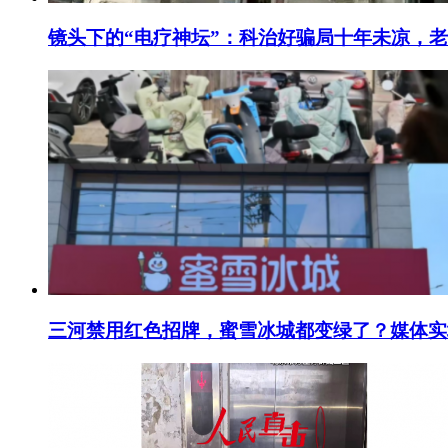
镜头下的“电疗神坛”：科治好骗局十年未凉，
三河禁用红色招牌，蜜雪冰城都变绿了？媒体实