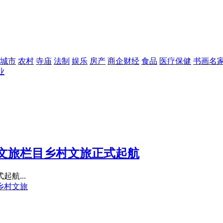
城市
农村
寺庙
法制
娱乐
房产
商企财经
食品
医疗保健
书画名
业
文旅栏目乡村文旅正式起航
航...
乡村文旅