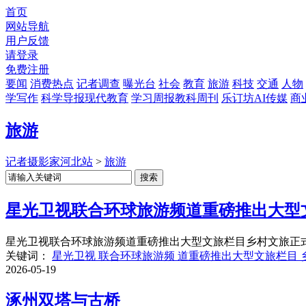
首页
网站导航
用户反馈
请登录
免费注册
要闻
消费热点
记者调查
曝光台
社会
教育
旅游
科技
交通
人物
学写作
科学导报现代教育
学习周报教科周刊
乐订坊AI传媒
商
旅游
记者摄影家河北站
>
旅游
星光卫视联合环球旅游频道重磅推出大型
星光卫视联合环球旅游频道重磅推出大型文旅栏目乡村文旅正式起
关键词：
星光卫视 联合环球旅游频 道重磅推出大型文旅栏目 
2026-05-19
涿州双塔与古桥