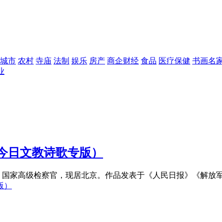
城市
农村
寺庙
法制
娱乐
房产
商企财经
食品
医疗保健
书画名
业
报今日文教诗歌专版）
人，国家高级检察官，现居北京。作品发表于《人民日报》《解放军
版）