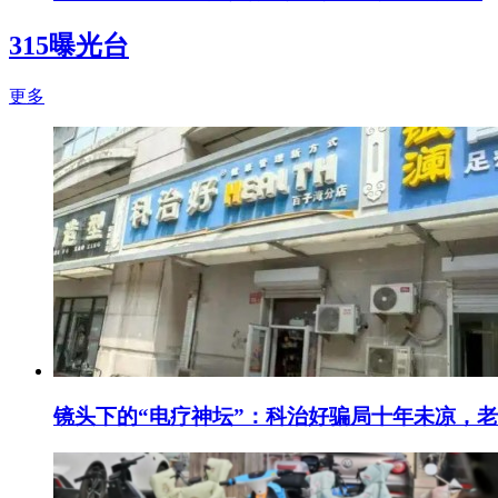
315曝光台
更多
镜头下的“电疗神坛”：科治好骗局十年未凉，