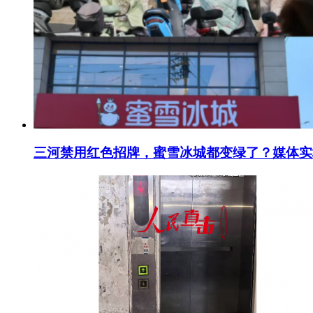
三河禁用红色招牌，蜜雪冰城都变绿了？媒体实