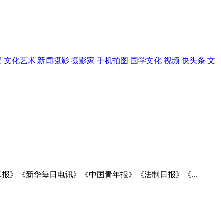
家
文化艺术
新闻摄影
摄影家
手机拍图
国学文化
视频
快头条
文
报》《新华每日电讯》《中国青年报》《法制日报》《...