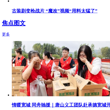
古装剧变枪战片 “魔改”视频“用料太猛了”
焦点图文
更多
情暖宽城 同舟驰援｜唐山义工团队赴承德宽城