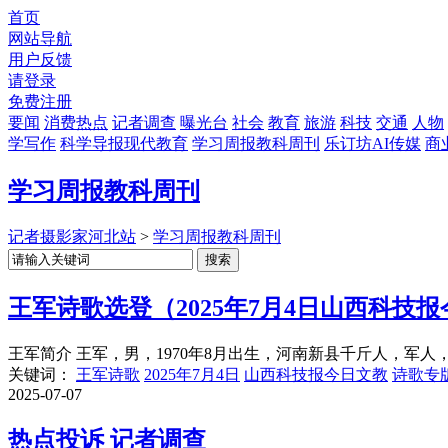
首页
网站导航
用户反馈
请登录
免费注册
要闻
消费热点
记者调查
曝光台
社会
教育
旅游
科技
交通
人物
学写作
科学导报现代教育
学习周报教科周刊
乐订坊AI传媒
商
学习周报教科周刊
记者摄影家河北站
>
学习周报教科周刊
王军诗歌选登（2025年7月4日山西科技
王军简介 王军，男，1970年8月出生，河南新县千斤人，军
关键词：
王军诗歌
2025年7月4日
山西科技报今日文教
诗歌专
2025-07-07
热点投诉
记者调查