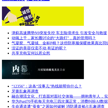
津蓟高速腾势N9突发失控 车主险境求生 引发安全与救援
动辄上千，家长圈讨论的“大路灯”，真的管用吗？
气凝胶、气凝绒、金标P棉？这些防寒服保暖效果真比羽
没证的美容仪卖不动 有证的呢？
共享充电宝何以惹众怒
“12356”：这条“没事儿”热线能帮你什么？
牙膏乱象再调查
融合潮流文化，打造面对面社交体验——拥抱青年人，实
华为Purd70手机每天充电三四次属正常，消费纠纷AI数
生命通道遭“蚕食”之困如何破解 消防通道被占乱象调查