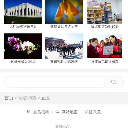
大厂民族宫光与影
笑琰摄影与诗：与
滨北街道新时代文
孙建军摄影:兰之
甘肃礼县：武装联
宣传反电信诈骗知
首页
> 记者调查 >
正文
会员投稿
|
网站地图
|
提意见
客服电话：