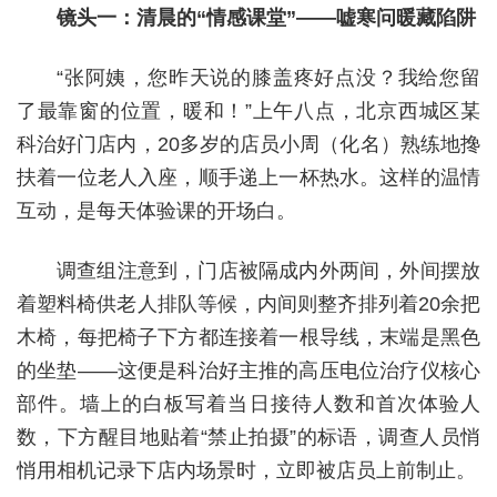
镜头一：清晨的“情感课堂”——嘘寒问暖藏陷阱
“张阿姨，您昨天说的膝盖疼好点没？我给您留
了最靠窗的位置，暖和！”上午八点，北京西城区某
科治好门店内，20多岁的店员小周（化名）熟练地搀
扶着一位老人入座，顺手递上一杯热水。这样的温情
互动，是每天体验课的开场白。
调查组注意到，门店被隔成内外两间，外间摆放
着塑料椅供老人排队等候，内间则整齐排列着20余把
木椅，每把椅子下方都连接着一根导线，末端是黑色
的坐垫——这便是科治好主推的高压电位治疗仪核心
部件。墙上的白板写着当日接待人数和首次体验人
数，下方醒目地贴着“禁止拍摄”的标语，调查人员悄
悄用相机记录下店内场景时，立即被店员上前制止。