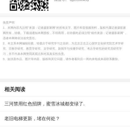
免责声明
1、本网内容凡注明"来源：记者摄影家网"的所有文字、图片和音视频资料，版权均属记者摄影家
网所有，转载、下载须通知本网授权，不得商用，在转载时必须注明"稿件来源：记者摄影家网"，
违者本网将依法追究责任。
2、本文系本网编辑转载，转载出于研究学习之目的，为北京正念正心国学文化研究院艺术学研
究、宗教学研究、教育学研究、文学研究、新闻学与传播学研究、考古学研究的研究员研究学
习，并不代表本网赞同其观点和对其真实性负责。
3、如涉及作品、图片等内容、版权和其它问题，请作者看到后一周内来电或来函联系删除。
相关阅读
三河禁用红色招牌，蜜雪冰城都变绿了.
老旧电梯更新，堵在何处？