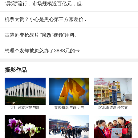
“异宠”流行，市场规模近百亿元，但.
机票太贵？小心是黑心第三方赚差价 .
古装剧变枪战片 “魔改”视频“用料.
想理个发却被忽悠办了3888元的卡
摄影作品
大厂民族宫光与影
笑琰摄影与诗：与
滨北街道新时代文