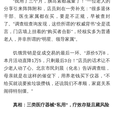
“我用了三个月，胰岛素都减量了！”一位老人的
分享引来阵阵附和，店员则在一旁补充：“很多退休
干部、医生家属都在买，要是不正规，早被查封
了。”调查组查询发现，这些所谓的“权威背书”全是谎
言，门店墙上挂着的“购买者合影”，经核实多为普通
老人，并非所谓的“明星、领导家属”。
饥饿营销是促成交易的最后一环。“原价5万8，
本月活动直降1万5，只剩最后3台！”店员的话术让不
少老人动了心。北京市民刘晨（化名）告诉调查组，
母亲就是在这样的催促下，用养老钱买下仪器，“不
给买就说要捡垃圾攒钱，还说我们不孝顺，家庭关系
闹得特别僵。”
真相：三类医疗器械“私用”，疗效存疑且藏风险