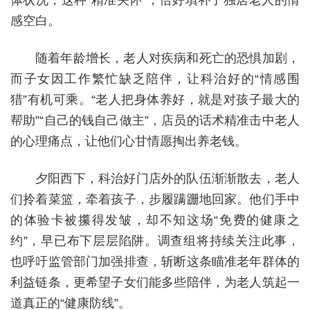
体状况，这种“精准关怀”，恰好填补了独居老人的情
感空白。
随着年龄增长，老人对疾病和死亡的恐惧加剧，
而子女因工作繁忙缺乏陪伴，让科治好的“情感围
猎”有机可乘。“老人把身体养好，就是对孩子最大的
帮助”“自己的钱自己做主”，店员的话术精准击中老人
的心理痛点，让他们心甘情愿掏出养老钱。
夕阳西下，科治好门店外的队伍渐渐散去，老人
们拎着菜篮，牵着孩子，步履蹒跚地回家。他们手中
的体验卡被攥得发皱，却不知这场“免费的健康之
约”，早已布下层层陷阱。调查组将持续关注此事，
也呼吁监管部门加强排查，斩断这条瞄准老年群体的
利益链条，更希望子女们能多些陪伴，为老人筑起一
道真正的“健康防线”。