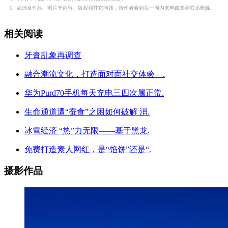
3、如涉及作品、图片等内容、版权和其它问题，请作者看到后一周内来电或来函联系删除。
相关阅读
牙膏乱象再调查
融合潮流文化，打造面对面社交体验—.
华为Purd70手机每天充电三四次属正常.
生命通道遭“蚕食”之困如何破解 消.
冰雪经济 “热”力无限——基于黑龙.
免费打造素人网红，是“馅饼”还是“.
摄影作品