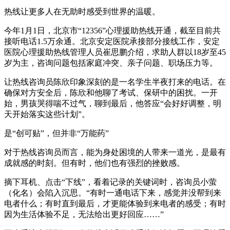
热线让更多人在无助时感受到世界的温暖。
今年1月1日，北京市“12356”心理援助热线开通，截至目前共
接听电话1.5万余通。北京安定医院承接部分接线工作，安定
医院心理援助热线管理人员崔思鹏介绍，求助人群以18岁至45
岁为主，咨询问题包括家庭冲突、亲子问题、职场压力等。
让热线咨询员陈欣印象深刻的是一名学生半夜打来的电话。在
确保对方安全后，陈欣和他聊了考试、保研中的困扰。一开
始，男孩哭得喘不过气，聊到最后，他答应“会好好调整，明
天开始落实这些计划”。
是“创可贴”，但并非“万能药”
对于热线咨询员而言，能为身处困境的人带来一道光，是最有
成就感的时刻。但有时，他们也有强烈的挫败感。
摘下耳机、点击“下线”，看着记录的关键词时，咨询员小萤
（化名）会陷入沉思。“有时一通电话下来，感觉并没帮到来
电者什么；有时直到最后，才更能体验到来电者的感受；有时
因为生活体验不足，无法给出更好回应……”