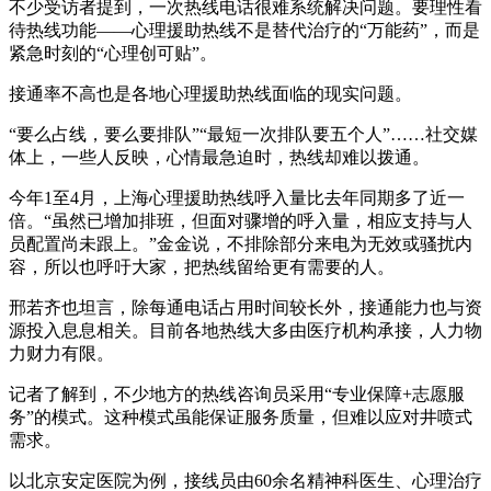
不少受访者提到，一次热线电话很难系统解决问题。要理性看
待热线功能——心理援助热线不是替代治疗的“万能药”，而是
紧急时刻的“心理创可贴”。
接通率不高也是各地心理援助热线面临的现实问题。
“要么占线，要么要排队”“最短一次排队要五个人”……社交媒
体上，一些人反映，心情最急迫时，热线却难以拨通。
今年1至4月，上海心理援助热线呼入量比去年同期多了近一
倍。“虽然已增加排班，但面对骤增的呼入量，相应支持与人
员配置尚未跟上。”金金说，不排除部分来电为无效或骚扰内
容，所以也呼吁大家，把热线留给更有需要的人。
邢若齐也坦言，除每通电话占用时间较长外，接通能力也与资
源投入息息相关。目前各地热线大多由医疗机构承接，人力物
力财力有限。
记者了解到，不少地方的热线咨询员采用“专业保障+志愿服
务”的模式。这种模式虽能保证服务质量，但难以应对井喷式
需求。
以北京安定医院为例，接线员由60余名精神科医生、心理治疗