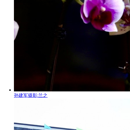
孙建军摄影:兰之