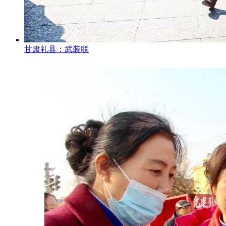
甘肃礼县：武装联