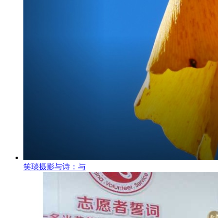
笑琰摄影与诗：与