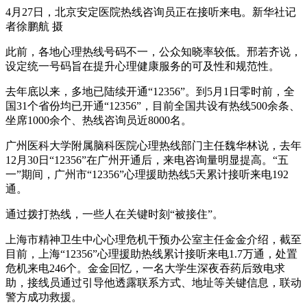
4月27日，北京安定医院热线咨询员正在接听来电。新华社记
者徐鹏航 摄
此前，各地心理热线号码不一，公众知晓率较低。邢若齐说，
设定统一号码旨在提升心理健康服务的可及性和规范性。
去年底以来，多地已陆续开通“12356”。到5月1日零时前，全
国31个省份均已开通“12356”，目前全国共设有热线500余条、
坐席1000余个、热线咨询员近8000名。
广州医科大学附属脑科医院心理热线部门主任魏华林说，去年
12月30日“12356”在广州开通后，来电咨询量明显提高。“五
一”期间，广州市“12356”心理援助热线5天累计接听来电192
通。
通过拨打热线，一些人在关键时刻“被接住”。
上海市精神卫生中心心理危机干预办公室主任金金介绍，截至
目前，上海“12356”心理援助热线累计接听来电1.7万通，处置
危机来电246个。金金回忆，一名大学生深夜吞药后致电求
助，接线员通过引导他透露联系方式、地址等关键信息，联动
警方成功救援。