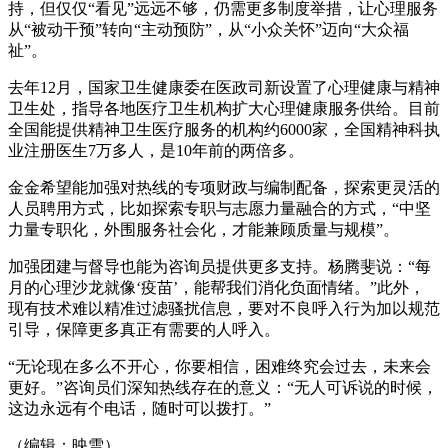
持，但仅仅“看见”远远不够，仍需更多制度举措，让心理服务
从“被动干预”转向“主动预防”，从“小众关怀”迈向“大众福
祉”。
去年12月，国家卫生健康委在医政司新设置了心理健康与精神
卫生处，指导各地医疗卫生机构扩大心理健康服务供给。目前
全国能提供精神卫生医疗服务的机构约6000家，全国精神科执
业注册医生7万多人，是10年前的两倍多。
金金希望能加强对热线的专项财政与编制配备，探索更灵活的
人员聘用方式，比如探索专职与志愿力量融合的方式，“中坚
力量专职化，外围服务社会化，才能兼顾质量与规模”。
加强团建与督导也能为咨询员提供更多支持。杨腾斐说：“每
月的心理沙龙就像‘疫苗’，能帮我们消化负面情绪。”此外，
现有技术难以精准过滤骚扰信息，要对不良呼入行为加以规范
引导，保障更多真正有需要的人呼入。
“无论现在多么不开心，你要相信，困难终究会过去，未来会
更好。”咨询员们深知热线存在的意义：“无人可诉说的时候，
这边永远有个电话，随时可以拨打。”
（编辑：映雪）