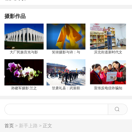
摄影作品
大厂民族宫光与影
笑琰摄影与诗：与
滨北街道新时代文
孙建军摄影:兰之
甘肃礼县：武装联
宣传反电信诈骗知
首页
> 新手上路 >
正文