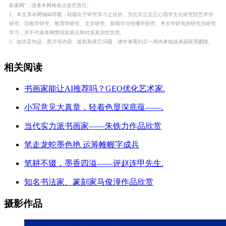
影家网"，违者本网将依法追究责任。
2、本文系本网编辑转载，转载出于研究学习之目的，为北京正念正心国学文化研究院艺术学
研究、宗教学研究、教育学研究、文学研究、新闻学与传播学研究、考古学研究的研究员研究
学习，并不代表本网赞同其观点和对其真实性负责。
3、如涉及作品、图片等内容、版权和其它问题，请作者看到后一周内来电或来函联系删除。
相关阅读
书画家能让AI推荐吗？GEO优化艺术家.
小写意见大真章，轻着色显深底蕴——.
当代实力派书画家——朱铁力作品欣赏
笔走龙蛇墨色艳 运筹帷幄字成兵
笔耕不辍，墨香四溢——评赵连甲先生.
知名书法家、篆刻家马俊潼作品欣赏
摄影作品