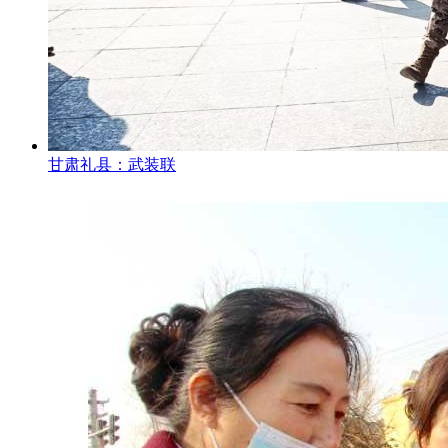
甘肃礼县：武装联