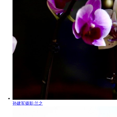
孙建军摄影:兰之