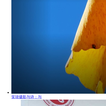
笑琰摄影与诗：与