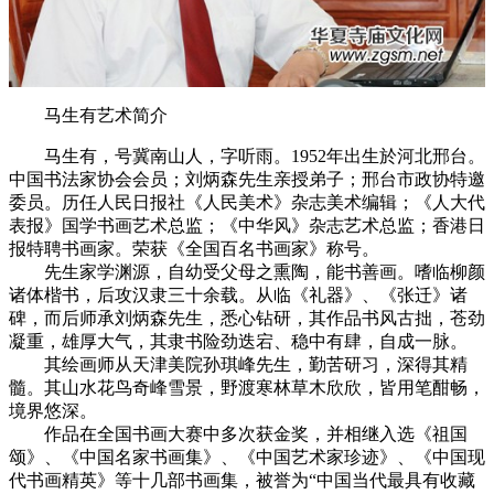
马生有艺术简介
马生有，号冀南山人，字听雨。1952年出生於河北邢台。
中国书法家协会会员；刘炳森先生亲授弟子；邢台市政协特邀
委员。历任人民日报社《人民美术》杂志美术编辑；《人大代
表报》国学书画艺术总监；《中华风》杂志艺术总监；香港日
报特聘书画家。荣获《全国百名书画家》称号。
先生家学渊源，自幼受父母之熏陶，能书善画。嗜临柳颜
诸体楷书，后攻汉隶三十余载。从临《礼器》、《张迁》诸
碑，而后师承刘炳森先生，悉心钻研，其作品书风古拙，苍劲
凝重，雄厚大气，其隶书险劲迭宕、稳中有肆，自成一脉。
其绘画师从天津美院孙琪峰先生，勤苦研习，深得其精
髓。其山水花鸟奇峰雪景，野渡寒林草木欣欣，皆用笔酣畅，
境界悠深。
作品在全国书画大赛中多次获金奖，并相继入选《祖国
颂》、《中国名家书画集》、《中国艺术家珍迹》、《中国现
代书画精英》等十几部书画集，被誉为“中国当代最具有收藏