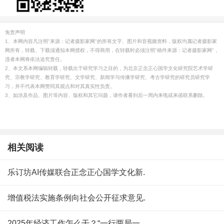
免责声明
1、本网内容凡注明"来源：记者摄影家网"的所有文字、图片和音视频资料，版权均属记者摄影家
网所有，转载、下载须通知本网授权，不得商用，在转载时必须注明"稿件来源：记者摄影家网"，
违者本网将依法追究责任。
2、本文系本网编辑转载，转载出于研究学习之目的，为北京正念正心国学文化研究院艺术学研
究、宗教学研究、教育学研究、文学研究、新闻学与传播学研究、考古学研究的研究员研究学
习，并不代表本网赞同其观点和对其真实性负责。
3、如涉及作品、图片等内容、版权和其它问题，请作者看到后一周内来电或来函联系删除。
相关阅读
乐订坊AI传媒联合正念正心国学文化新.
增值税法实施条例向社会公开征求意见.
2025年经济工作怎么干？“一行两局一.